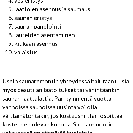
vesieristys
laattojen asennus ja saumaus
saunan eristys
saunan panelointi
lauteiden asentaminen
kiukaan asennus
valaistus
Usein saunaremontin yhteydessä halutaan uusia
myös pesutilan laatoitukset tai vähintäänkin
saunan laattalattia. Parikymmentä vuotta
vanhoissa saunoissa uusinta voi olla
välttämätöntäkin, jos kosteusmittari osoittaa
kosteuden olevan koholla. Saunaremontin
yhteydessä on näppärää huolehtia