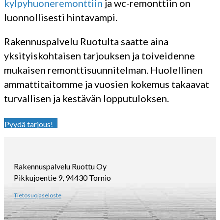
kylpyhuoneremonttiin
ja
wc-remonttiin
on
luonnollisesti hintavampi.
Rakennuspalvelu Ruotulta saatte aina
yksityiskohtaisen tarjouksen ja toiveidenne
mukaisen remonttisuunnitelman. Huolellinen
ammattitaitomme ja vuosien kokemus takaavat
turvallisen ja kestävän lopputuloksen.
Pyydä tarjous!
Rakennuspalvelu Ruottu Oy
Pikkujoentie 9, 94430 Tornio
Tietosuojaseloste