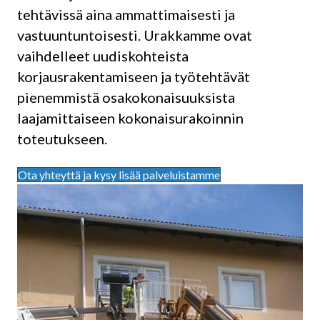
tehtävissä aina ammattimaisesti ja
vastuuntuntoisesti. Urakkamme ovat
vaihdelleet uudiskohteista
korjausrakentamiseen ja työtehtävät
pienemmistä osakokonaisuuksista
laajamittaiseen kokonaisurakoinnin
toteutukseen.
Ota yhteyttä ja kysy lisää palveluistamme