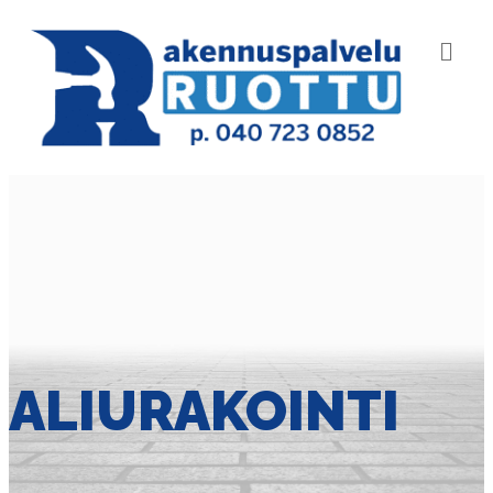
VA
ALIURAKOINTI