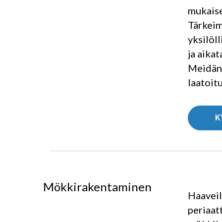
mukaise
Tärkeim
yksilöl
ja aikat
Meidän 
laatoit
K
Mökkirakentaminen
Haaveil
periaat