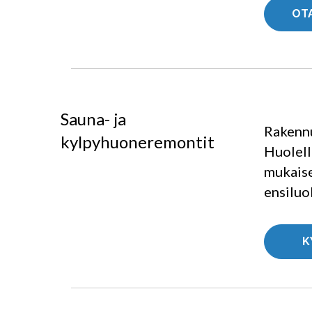
OT
Sauna- ja
Rakennu
kylpyhuoneremontit
Huolell
mukais
ensiluo
K