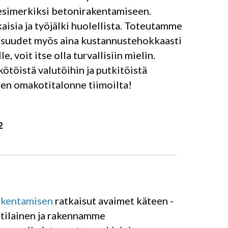
 esimerkiksi betonirakentamiseen.
aisia ja työjälki huolellista. Toteutamme
naisuudet myös aina kustannustehokkaasti
, voit itse olla turvallisiin mielin.
töistä valutöihin ja putkitöistä
uden omakotitalonne tiimoilta!
2
akentamisen
ratkaisut avaimet käteen -
tilainen ja rakennamme