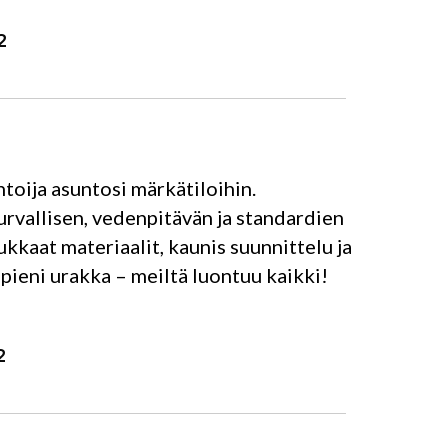
2
toija asuntosi märkätiloihin.
rvallisen, vedenpitävän ja standardien
ukkaat materiaalit, kaunis suunnittelu ja
 pieni urakka – meiltä luontuu kaikki!
2