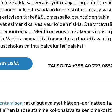
mme kaikki saneeraustyöt tilaajan tarpeiden ja s
vusaneerauksella saadaan kiinteistölle uutta, ylväs
 erityisen tärkeää Suomen sääolosuhteiden takia. 
vät esimerkiksi vesivaurioiden riskiä. Ota yhteytt
vuremontoijaan. Meillä on vuosien kokemus isoista j
ta. Vankka ammattitaitomme takaa luotettavan ja
ustehokas valinta palveluntarjoajaksi!
YSY LISÄÄ
TAI SOITA +358 40 723 085
kentamisen
ratkaisut avaimet käteen -periaatteel
lainen ja toteutamme kokonaisvaltaisen omakotit