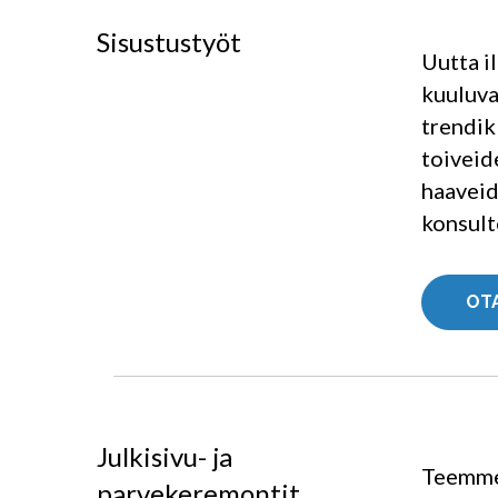
Sisustustyöt
Uutta i
kuuluva
trendik
toiveid
haaveid
konsult
OT
Julkisivu- ja
Teemme 
parvekeremontit