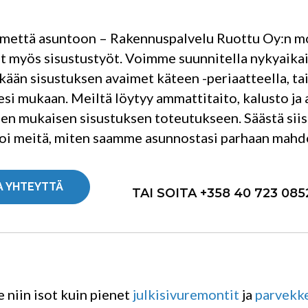
lmettä asuntoon – Rakennuspalvelu Ruottu Oy:n mo
t myös sisustustyöt. Voimme suunnitella nykyaikaise
kään sisustuksen avaimet käteen -periaatteella, t
esi mukaan. Meiltä löytyy ammattitaito, kalusto ja
en mukaisen sisustuksen toteutukseen. Säästä siis it
oi meitä, miten saamme asunnostasi parhaan mahdo
A YHTEYTTÄ
TAI SOITA +358 40 723 085
niin isot kuin pienet
julkisivuremontit
ja
parvekk