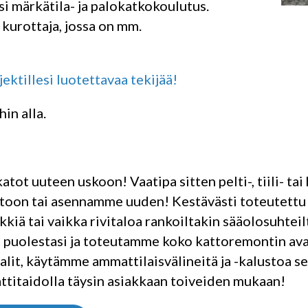
ksi märkätila- ja palokatkokoulutus.
kurottaja, jossa on mm.
ektillesi luotettavaa tekijää!
in alla.
katot uuteen uskoon! Vaatipa sitten pelti-, tiili- 
toon tai asennamme uuden! Kestävästi toteutett
kiä tai vaikka rivitaloa rankoiltakin sääolosuhte
 puolestasi ja toteutamme koko kattoremontin av
alit, käytämme ammattilaisvälineitä ja -kalustoa 
ttitaidolla täysin asiakkaan toiveiden mukaan!