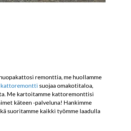
tai huopakattosi remonttia, me huollamme
u
kattoremontti
suojaa omakotitaloa,
ilta. Me kartoitamme kattoremonttisi
aimet käteen -palveluna! Hankimme
sekä suoritamme kaikki työmme laadulla