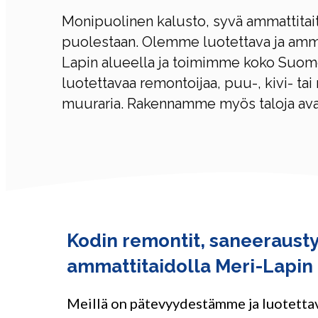
Monipuolinen kalusto, syvä ammattitait
puolestaan. Olemme luotettava ja amma
Lapin alueella ja toimimme koko Suomes
luotettavaa remontoijaa, puu-, kivi- tai 
muuraria. Rakennamme myös taloja avai
Kodin remontit, saneeraust
ammattitaidolla Meri-Lapin 
Meillä on pätevyydestämme ja luotett