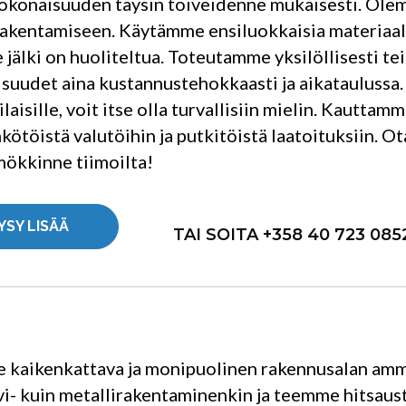
konaisuuden täysin toiveidenne mukaisesti. Olemm
akentamiseen. Käytämme ensiluokkaisia materiaale
jälki on huoliteltua. Toteutamme yksilöllisesti te
suudet aina kustannustehokkaasti ja aikataulussa
laisille, voit itse olla turvallisiin mielin. Kautta
hkötöistä valutöihin ja putkitöistä laatoituksiin. O
ökkinne tiimoilta!
YSY LISÄÄ
TAI SOITA +358 40 723 085
kaikenkattava ja monipuolinen rakennusalan amm
ivi- kuin metallirakentaminenkin ja teemme hitsau