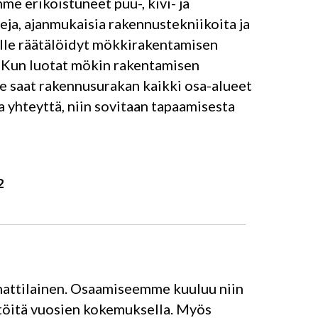
e erikoistuneet puu-, kivi- ja
ja, ajanmukaisia rakennustekniikoita ja
ille räätälöidyt mökkirakentamisen
. Kun luotat mökin rakentamisen
mme saat rakennusurakan kaikki osa-alueet
ta yhteyttä, niin sovitaan tapaamisesta
2
attilainen. Osaamiseemme kuuluu niin
stöitä vuosien kokemuksella. Myös