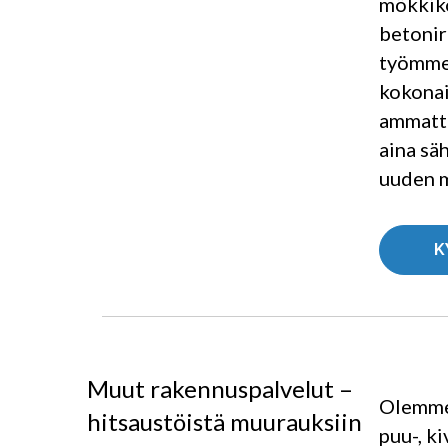
mökkiko
betonir
työmme 
kokonai
ammatti
aina sä
uuden m
K
Muut rakennuspalvelut –
Olemme 
hitsaustöistä muurauksiin
puu-, k