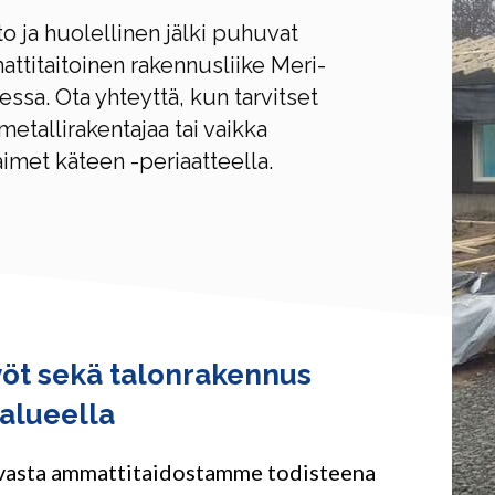
o ja huolellinen jälki puhuvat
ttitaitoinen rakennusliike Meri-
sa. Ota yhteyttä, kun tarvitset
metallirakentajaa tai vaikka
met käteen -periaatteella.
yöt sekä talonrakennus
alueella
avasta ammattitaidostamme todisteena