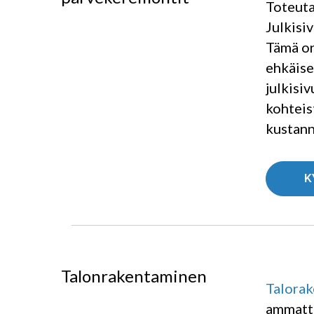
Toteuta
Julkisi
Tämä on
ehkäise
julkisi
kohteis
kustann
K
Talonrakentaminen
Talora
ammatti