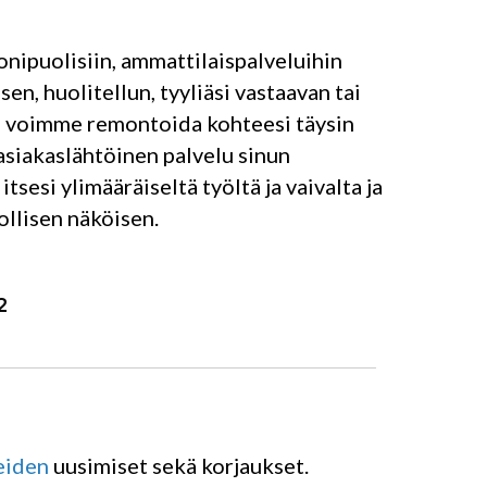
nipuolisiin, ammattilaispalveluihin
n, huolitellun, tyyliäsi vastaavan tai
ai voimme remontoida kohteesi täysin
 asiakaslähtöinen palvelu sinun
sesi ylimääräiseltä työltä ja vaivalta ja
llisen näköisen.
2
eiden
uusimiset sekä korjaukset.