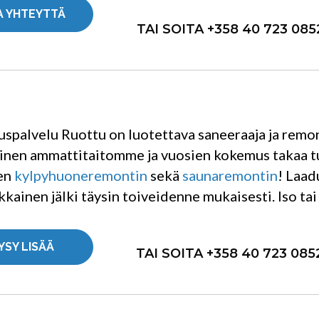
A YHTEYTTÄ
TAI SOITA +358 40 723 085
spalvelu Ruottu on luotettava saneeraaja ja remon
inen ammattitaitomme ja vuosien kokemus takaa tu
en
kylpyhuoneremontin
sekä
saunaremontin
! Laad
kkainen jälki täysin toiveidenne mukaisesti. Iso tai
YSY LISÄÄ
TAI SOITA +358 40 723 085