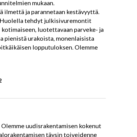
uunnitelmien mukaan.
tä ilmettä ja parannetaan kestävyyttä.
Huolella tehdyt julkisivuremontit
ä kotimaiseen, luotettavaan parveke- ja
a pienistä urakoista, monenlaisista
 pitkäikäisen lopputuloksen. Olemme
2
la. Olemme uudisrakentamisen kokenut
alorakentamisen täysin toiveidenne