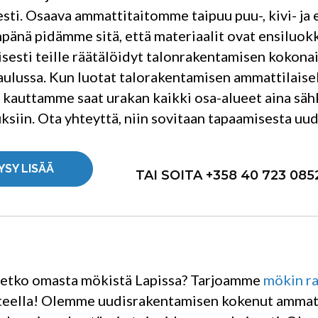
sti. Osaava ammattitaitomme taipuu puu-, kivi- ja
pänä pidämme sitä, että materiaalit ovat ensiluokk
lisesti teille räätälöidyt talonrakentamisen koko
aulussa. Kun luotat talorakentamisen ammattilaiselle
kauttamme saat urakan kaikki osa-alueet aina sähkö
uksiin. Ota yhteyttä, niin sovitaan tapaamisesta u
YSY LISÄÄ
TAI SOITA +358 40 723 085
etko omasta mökistä Lapissa? Tarjoamme
mökin r
teella! Olemme uudisrakentamisen kokenut ammat