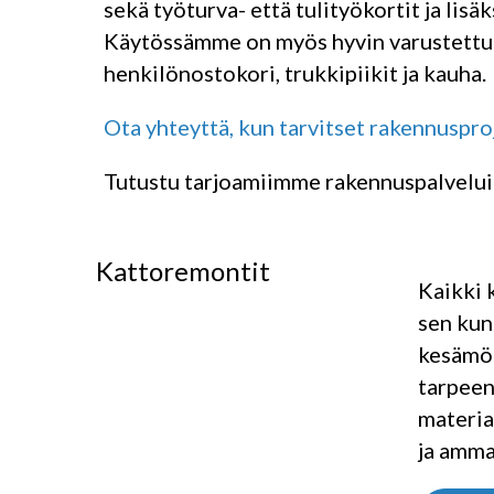
sekä työturva- että tulityökortit ja lisä
Käytössämme on myös hyvin varustettu 
henkilönostokori, trukkipiikit ja kauha.
Ota yhteyttä, kun tarvitset rakennusproj
Tutustu tarjoamiimme rakennuspalveluih
Kattoremontit
Kaikki 
sen kun
kesämök
tarpeen
materia
ja amma